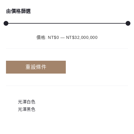
由價格篩選
價格:
NT$0
—
NT$32,000,000
最
最
低
高
價
價
重設條件
格
格
光澤白色
光澤黑色