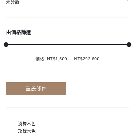
未分類
1
由價格篩選
價格:
NT$1,500
—
最
最
NT$292,600
低
高
價
價
重設條件
格
格
淺橡木色
玫瑰木色