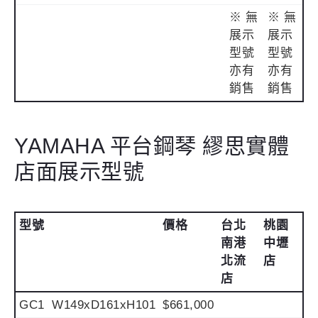
※ 無
※ 無
展示
展示
型號
型號
亦有
亦有
銷售
銷售
YAMAHA 平台鋼琴 繆思實體
店面展示型號
型號
價格
台北
桃園
南港
中壢
北流
店
店
GC1
W149xD161xH101
$661,000