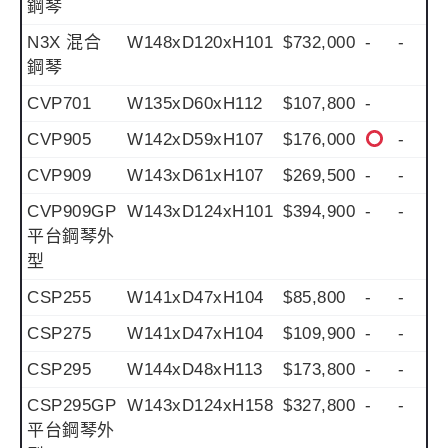
鋼琴
N3X 混合
W148xD120xH101
$732,000
-
-
鋼琴
CVP701
W135xD60xH112
$107,800
-
CVP905
W142xD59xH107
$176,000
-
CVP909
W143xD61xH107
$269,500
-
-
CVP909GP
W143xD124xH101
$394,900
-
-
平台鋼琴外
型
CSP255
W141xD47xH104
$85,800
-
-
CSP275
W141xD47xH104
$109,900
-
-
CSP295
W144xD48xH113
$173,800
-
-
CSP295GP
W143xD124xH158
$327,800
-
-
平台鋼琴外