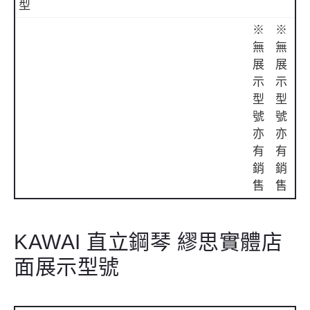
型
※
※
無
無
展
展
示
示
型
型
號
號
亦
亦
有
有
銷
銷
售
售
KAWAI 直立鋼琴 繆思實體店
面展示型號