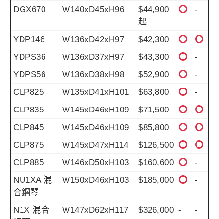
DGX670
W140xD45xH96
$44,900
-
起
YDP146
W136xD42xH97
$42,300
YDPS36
W136xD37xH97
$43,300
-
YDPS56
W136xD38xH98
$52,900
-
CLP825
W135xD41xH101
$63,800
-
CLP835
W145xD46xH109
$71,500
CLP845
W145xD46xH109
$85,800
CLP875
W145xD47xH114
$126,500
CLP885
W146xD50xH103
$160,600
-
NU1XA 混
W150xD46xH103
$185,000
-
合鋼琴
N1X 混合
W147xD62xH117
$326,000
-
-