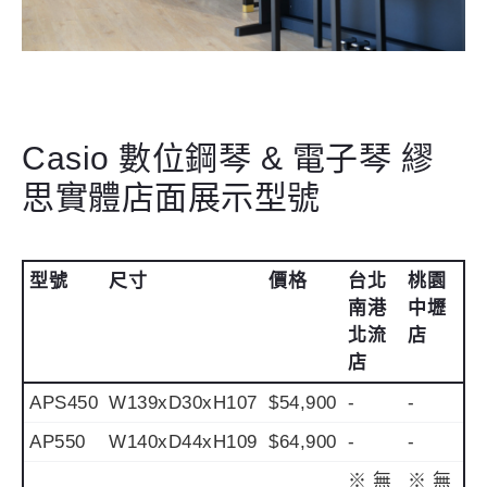
Casio 數位鋼琴 & 電子琴 繆
思實體店面展示型號
型號
尺寸
價格
台北
桃園
南港
中壢
北流
店
店
APS450
W139xD30xH107
$54,900
-
-
AP550
W140xD44xH109
$64,900
-
-
※ 無
※ 無