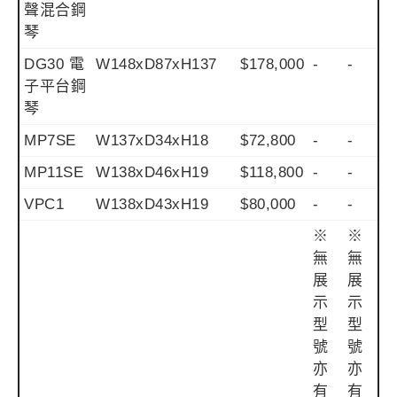
聲混合鋼
琴
DG30 電
W148xD87xH137
$178,000
-
-
子平台鋼
琴
MP7SE
W137xD34xH18
$72,800
-
-
MP11SE
W138xD46xH19
$118,800
-
-
VPC1
W138xD43xH19
$80,000
-
-
※
※
無
無
展
展
示
示
型
型
號
號
亦
亦
有
有