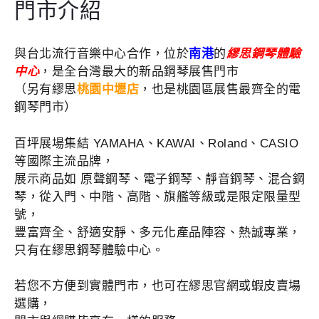
門市介紹
與台北流行音樂中心合作，位於
南港
的
繆思鋼琴體驗
中心
，是全台灣最大的新品鋼琴展售門市
（另有繆思
桃園中壢店
，也是桃園區展售最齊全的電
鋼琴門市）
百坪展場集結 YAMAHA、KAWAI、Roland、CASIO
等國際主流品牌，
展示商品如 原聲鋼琴、電子鋼琴、靜音鋼琴、混合鋼
琴，從入門、中階、高階、旗艦等級或是限定限量型
號，
豐富齊全、舒適安靜、多元化產品陣容、熱誠專業，
只有在繆思鋼琴體驗中心。
若您不方便到實體門市，也可在繆思官網或蝦皮賣場
選購，