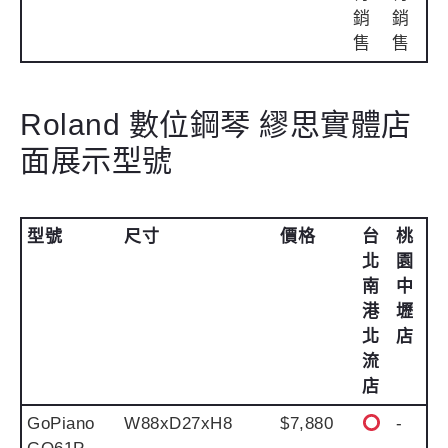
銷
銷
售
售
Roland 數位鋼琴 繆思實體店
面展示型號
型號
尺寸
價格
台
桃
北
園
南
中
港
壢
北
店
流
店
GoPiano
W88xD27xH8
$7,880
-