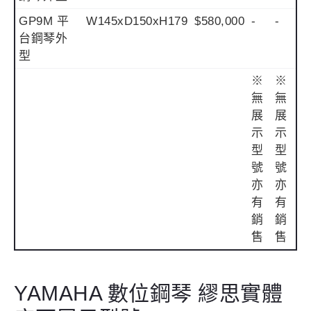
GP9M 平
W145xD150xH179
$580,000
-
-
台鋼琴外
型
※
※
無
無
展
展
示
示
型
型
號
號
亦
亦
有
有
銷
銷
售
售
YAMAHA 數位鋼琴 繆思實體