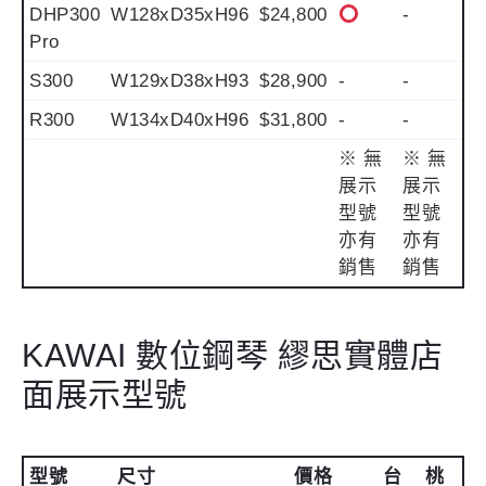
DHP300
W128xD35xH96
$24,800
-
Pro
S300
W129xD38xH93
$28,900
-
-
R300
W134xD40xH96
$31,800
-
-
※ 無
※ 無
展示
展示
型號
型號
亦有
亦有
銷售
銷售
KAWAI 數位鋼琴 繆思實體店
面展示型號
型號
尺寸
價格
台
桃