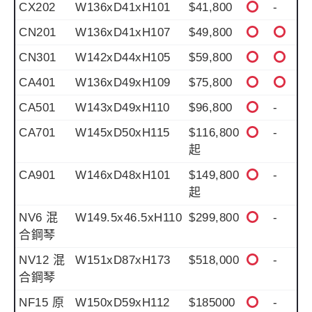
CX202
W136xD41xH101
$41,800
-
CN201
W136xD41xH107
$49,800
CN301
W142xD44xH105
$59,800
CA401
W136xD49xH109
$75,800
CA501
W143xD49xH110
$96,800
-
CA701
W145xD50xH115
$116,800
-
起
CA901
W146xD48xH101
$149,800
-
起
NV6 混
W149.5x46.5xH110
$299,800
-
合鋼琴
NV12 混
W151xD87xH173
$518,000
-
合鋼琴
NF15 原
W150xD59xH112
$185000
-