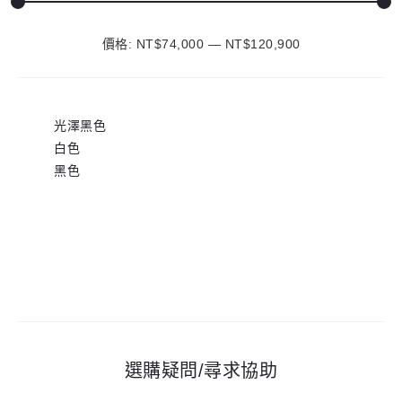
價格:
NT$74,000
最
最
—
NT$120,900
低
高
價
價
光澤黑色
格
格
白色
黑色
選購疑問/尋求協助