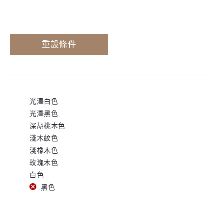
低
高
價
價
重設條件
格
格
光澤白色
光澤黑色
深胡桃木色
淺木紋色
淺橡木色
玫瑰木色
白色
黑色