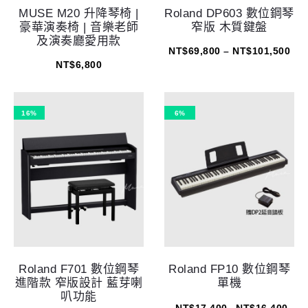
MUSE M20 升降琴椅 |
Roland DP603 數位鋼琴
豪華演奏椅 | 音樂老師
窄版 木質鍵盤
及演奏廳愛用款
NT$
69,800
–
NT$
101,500
NT$
6,800
16%
6%
Roland F701 數位鋼琴
Roland FP10 數位鋼琴
進階款 窄版設計 藍芽喇
單機
叭功能
NT$
17,400
NT$
16,400