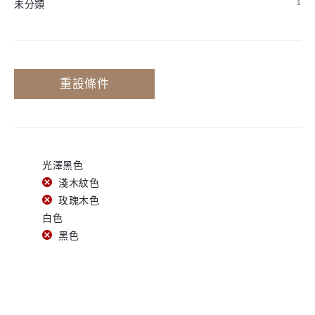
未分類
1
重設條件
光澤黑色
淺木紋色
玫瑰木色
白色
黑色