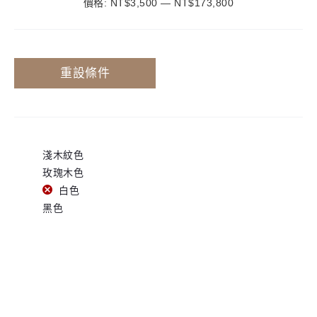
價格:
NT$3,500
—
最
最
NT$173,800
低
高
價
價
重設條件
格
格
淺木紋色
玫瑰木色
白色
黑色