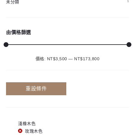
未分類
1
由價格篩選
價格:
NT$3,500
—
最
最
NT$173,800
低
高
價
價
重設條件
格
格
淺橡木色
玫瑰木色