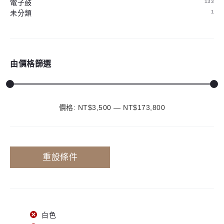
電子鼓
133
未分類
1
由價格篩選
價格:
NT$3,500
—
最
最
NT$173,800
低
高
價
價
重設條件
格
格
白色