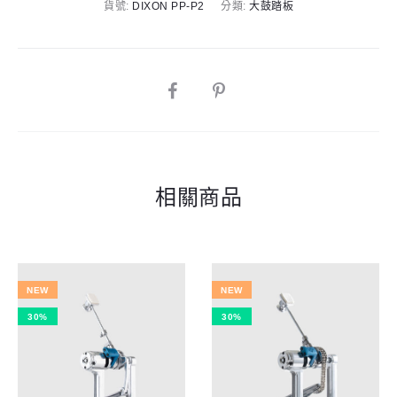
n
貨號:
DIXON PP-P2
分類:
大鼓踏板
鏈
a
單
t
踏
i
數
SHARE
v
量
e
:
相關商品
NEW
NEW
30%
30%