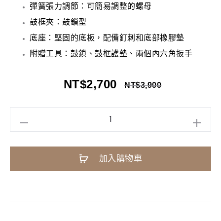
彈簧張力調節：可簡易調整的螺母
鼓框夾：鼓鎖型
底座：堅固的底板，配備釘刺和底部橡膠墊
附贈工具：鼓鎖、鼓框護墊、兩個內六角扳手
NT$
2,700
NT$
3,900
DIXON
PP-
P2
A
加入購物車
大
l
鼓
t
踏
e
板
r
雙