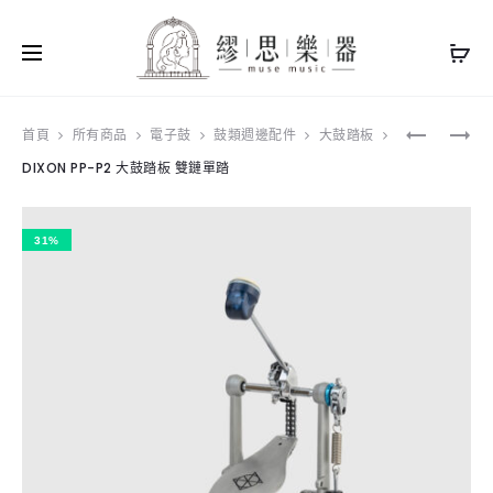
Produ
YAMAHA
DIXON
首頁
所有商品
電子鼓
鼓類週邊配件
大鼓踏板
BC108
PP-
DIXON PP-P2 大鼓踏板 雙鏈單踏
navig
|
P2D
標
大
準
鼓
琴
踏
31%
椅
板
|
雙
固
鏈
定
雙
高
踏
度