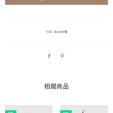
l
Hi-
t
Hat
e
架
r
數
n
分類:
HI-HAT架
量
a
t
i
SHARE
v
e
:
相關商品
20%
25%