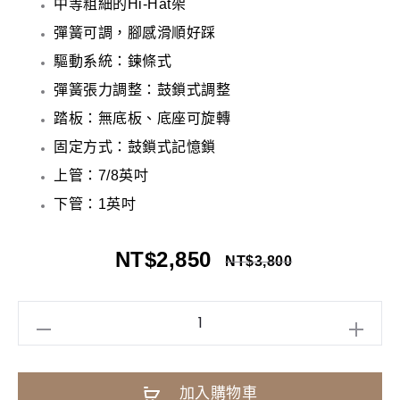
中等粗細的Hi-Hat架
彈簧可調，腳感滑順好踩
驅動系統：鍊條式
彈簧張力調整：鼓鎖式調整
踏板：無底板、底座可旋轉
固定方式：鼓鎖式記憶鎖
上管：7/8英吋
下管：1英吋
NT$
2,850
NT$
3,800
DIXON
PSH8
中
A
加入購物車
型