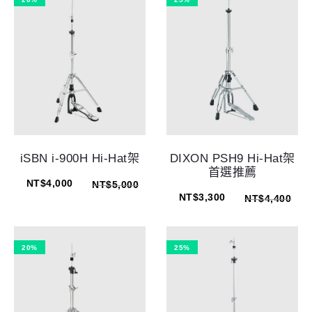
iSBN i-900H Hi-Hat架
DIXON PSH9 Hi-Hat架
首選推薦
NT$
4,000
NT$
5,000
NT$
3,300
NT$
4,400
20%
25%