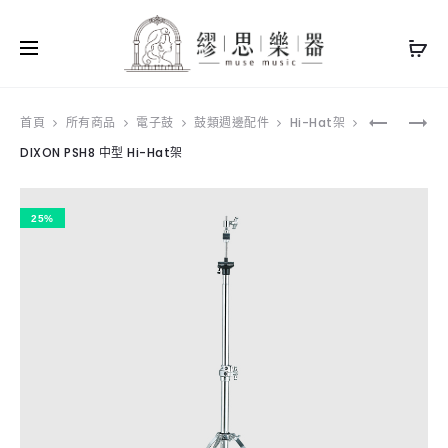
Produ
ISBN
DIXON
首頁
所有商品
電子鼓
鼓類週邊配件
Hi-Hat架
I-
PSH9
DIXON PSH8 中型 Hi-Hat架
navig
903H
HI-
HI-
HAT
HAT
架
架
首
25%
選
推
薦