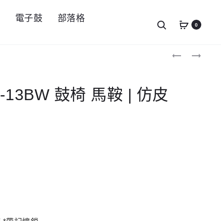
件
電子鼓
部落格
Search
0
Produc
DIXON
DIXON
PSN-
PSN-
navigat
13
13RW
鼓
鼓
椅
椅
N-13BW 鼓椅 馬鞍 | 仿皮
馬
馬
鞍
鞍
|
|
仿
仿
皮
皮
|
|
螺
螺
旋
旋