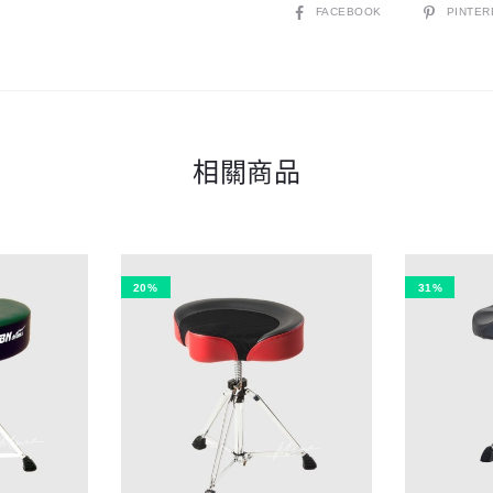
|
SHARE
FACEBOOK
PINTER
仿
皮
|
螺
相關商品
旋
數
量
20%
31%