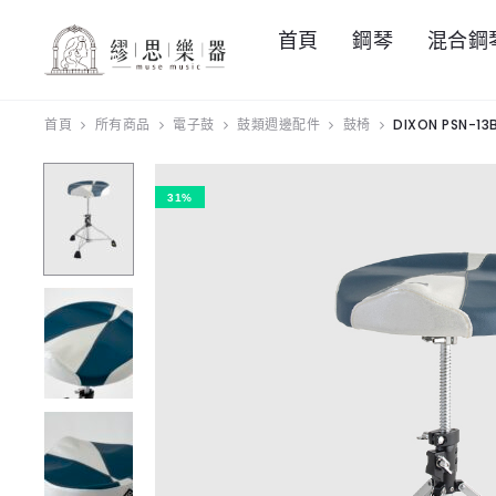
首頁
鋼琴
混合鋼
首頁
所有商品
電子鼓
鼓類週邊配件
鼓椅
DIXON PSN-1
31%