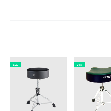
31%
20%