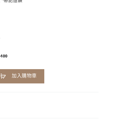
 *帶記憶鎖
色
,400
A
加入購物車
l
t
e
r
n
a