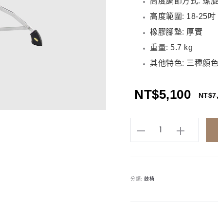
高度調節方式: 螺旋
高度範圍: 18-25吋
橡膠腳墊: 厚實
重量: 5.7 kg
其他特色: 三種顏
NT$
5,100
NT$
7
DIXON
PSN-
13BW
鼓
分類:
鼓椅
椅
馬
鞍