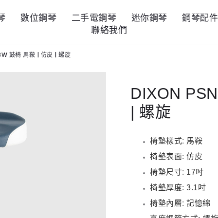
琴
數位鋼琴
二手電鋼琴
迷你鋼琴
鋼琴配
聯絡我們
3BW 鼓椅 馬鞍 | 仿皮 | 螺旋
DIXON PS
| 螺旋
椅墊樣式: 馬鞍
椅墊表面: 仿皮
椅墊尺寸: 17吋
椅墊厚度: 3.1吋
椅墊內層: 記憶綿