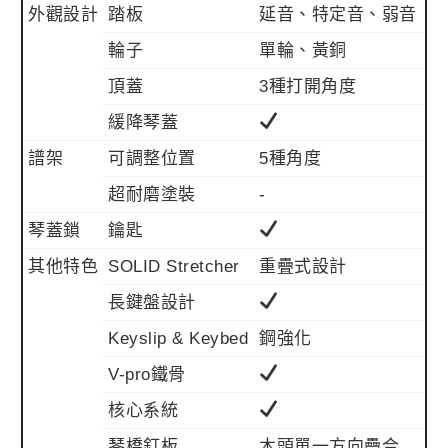
外觀設計
踏板
延音、特定音、弱音
輪子
單輪、黃銅
頂蓋
3種打開角度
緩降琴蓋
譜架
可調整位置
5種角度
超耐磨塗裝
-
琴蓋鎖
鑰匙
其他特色
SOLID Stretcher
重疊式設計
長鍵盤設計
Keyslip & Keybed
鋼強化
V-pro鐵骨
核心系統
琴橋釘板
木頭單一方向疊合