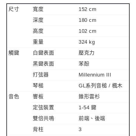
尺寸
寬度
152 cm
深度
180 cm
高度
102 cm
重量
324 kg
觸鍵
白鍵表面
壓克力
黑鍵表面
苯酚
打弦器
Millennium III
琴槌
GL系列音槌 / 楓木
音色
響板
錐形雲杉
定弦裝置
1-54 鍵
雙倍共鳴
前端、後端
背柱
3