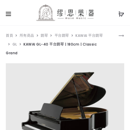
Pro
KAWAI
首頁
所有商品
鋼琴
平台鋼琴
KAWAI 平台鋼琴
K200
GL
KAWAI GL-40 平台鋼琴 | 180cm | Classic
navi
直
立
Grand
鋼
琴
114CM