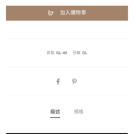
40
A
加入購物車
平
l
台
t
鋼
e
琴
r
|
n
貨號:
GL-40
分類:
GL
180cm
a
|
t
Classic
i
Grand
SHARE
v
數
e
量
:
描述
規格