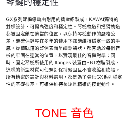
琴鍵的穩定性
GX系列琴槌導軌由耐用的擠壓鋁製成，KAWAI獨特的
雙樑設計，可提高強度和穩定性。
琴槌軌道和搖臂軌道
都被固定鎖在適當的位置，以保持琴槌動作的嚴格公
差，
能確保鋼琴在多年的使用下都能維持穩定一致的手
感。琴槌
軌道的整個表面呈細鋸齒狀，都有助於每個音
槌的牢固在適當的位置，以實現最佳的音槌對準；
同
時，固定琴槌所使用的 flanges 裝置由PBT樹脂製成，
這樣的新型材質可使螺釘保持緊固且不會收縮和膨脹。
所有精密的設計與材料選用，都是為了強化GX系列穩定
性的基礎根基，可確保維持長遠且精確的按鍵動作。
TONE 音色