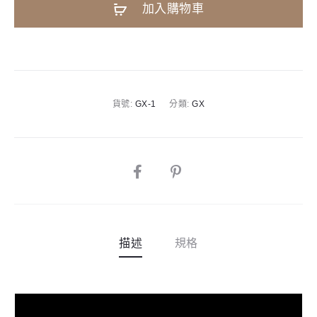
A
加入購物車
平
l
台
t
鋼
e
琴
r
|
n
貨號:
GX-1
分類:
GX
166cm
a
|
t
Baby
i
Grand
SHARE
v
數
e
量
:
描述
規格