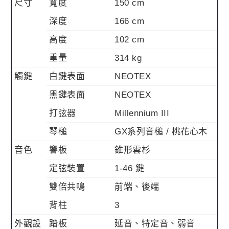
尺寸
寬度
150 cm
深度
166 cm
高度
102 cm
重量
314 kg
觸鍵
白鍵表面
NEOTEX
黑鍵表面
NEOTEX
打弦器
Millennium III
琴槌
GX系列音槌 / 桃花心木
音色
響板
錐形雲杉
定弦裝置
1-46 鍵
雙倍共鳴
前端、後端
背柱
3
外觀設
踏板
延音、特定音、弱音