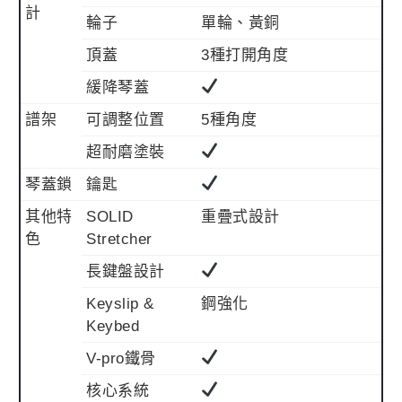
計
輪子
單輪、黃銅
頂蓋
3種打開角度
緩降琴蓋
譜架
可調整位置
5種角度
超耐磨塗裝
琴蓋鎖
鑰匙
其他特
SOLID
重疊式設計
色
Stretcher
長鍵盤設計
Keyslip &
鋼強化
Keybed
V-pro鐵骨
核心系統