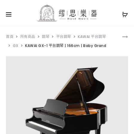
Pro
KAWAI
首頁
所有商品
鋼琴
平台鋼琴
KAWAI 平台鋼琴
K200
GX
KAWAI GX-1 平台鋼琴 | 166cm | Baby Grand
navi
直
立
鋼
琴
114CM