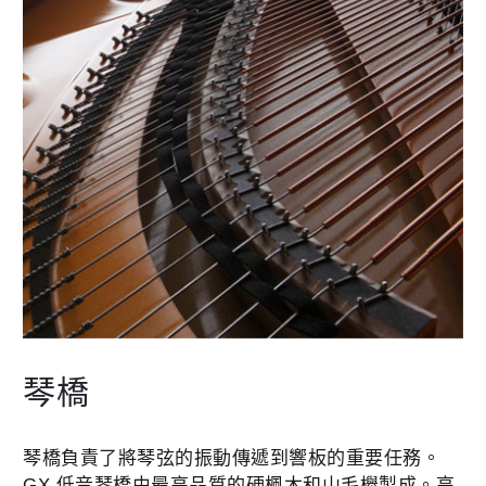
琴橋
琴橋負責了將琴弦的振動傳遞到響板的重要任務。
GX 低音琴橋由最高品質的硬楓木和山毛櫸製成。高