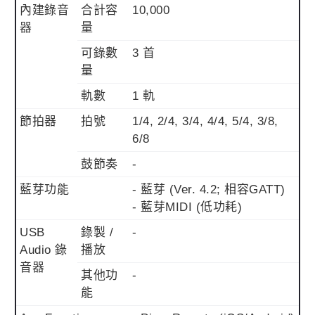
內建錄音
合計容
10,000
器
量
可錄數
3 首
量
軌數
1 軌
節拍器
拍號
1/4, 2/4, 3/4, 4/4, 5/4, 3/8,
6/8
鼓節奏
-
藍芽功能
- 藍芽 (Ver. 4.2; 相容GATT)
- 藍芽MIDI (低功耗)
USB
錄製 /
-
Audio 錄
播放
音器
其他功
-
能