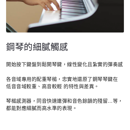
鋼琴的細膩觸感
開始按下鍵盤到鬆開琴鍵，線性變化且紮實的彈奏感
各音域專用的配重琴槌，忠實地還原了鋼琴琴鍵在
低音音域較重、高音較輕 的特性與差異。
琴槌感測器，同音快速連彈和音色餘韻的殘留…等，
都能對應細膩而高水準的表現。