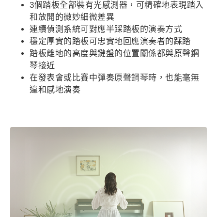
3個踏板全部裝有光感測器，可精確地表現踏入
和放開的微妙細微差異
連續偵測系統可對應半踩踏板的演奏方式
穩定厚實的踏板可忠實地回應演奏者的踩踏
踏板離地的高度與鍵盤的位置關係都與原聲鋼
琴接近
在發表會或比賽中彈奏原聲鋼琴時，也能毫無
違和感地演奏