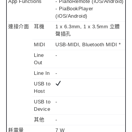
App Functions
- PianoRemote (iOS/Android)
- PiaBookPlayer
(iOS/Android)
連接介面
耳機
1 x 6.3mm, 1 x 3.5mm 立體
聲插孔
MIDI
USB-MIDI, Bluetooth MIDI *
Line
-
Out
Line In
-
USB to
Host
USB to
-
Device
其他
-
耗電量
7 W