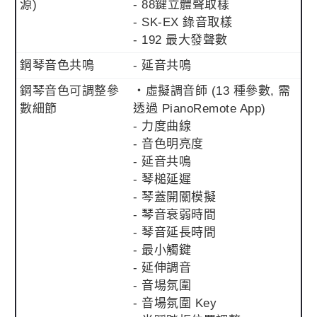
源)
- 88鍵立體聲取樣
- SK-EX 錄音取樣
- 192 最大發聲數
鋼琴音色共鳴
- 延音共鳴
鋼琴音色可調整參
・虛擬調音師 (13 種參數, 需
數細節
透過 PianoRemote App)
- 力度曲線
- 音色明亮度
- 延音共鳴
- 琴槌延遲
- 琴蓋開關模擬
- 琴音衰弱時間
- 琴音延長時間
- 最小觸鍵
- 延伸調音
- 音場氛圍
- 音場氛圍 Key