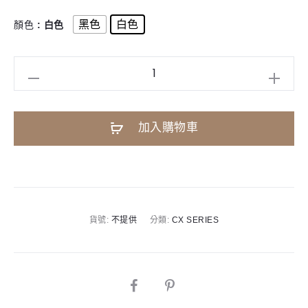
黑色
白色
顏色
: 白色
KAWAI
CX102
數
加入購物車
位
鋼
琴
A
數
l
量
t
貨號:
不提供
分類:
CX SERIES
e
r
n
SHARE
a