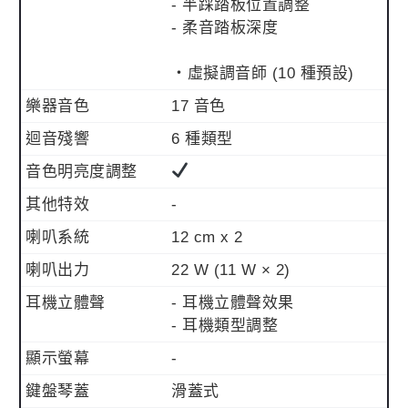
- 半踩踏板位置調整
- 柔音踏板深度
・虛擬調音師 (10 種預設)
樂器音色
17 音色
迴音殘響
6 種類型
音色明亮度調整
其他特效
-
喇叭系統
12 cm x 2
喇叭出力
22 W (11 W × 2)
耳機立體聲
- 耳機立體聲效果
- 耳機類型調整
顯示螢幕
-
鍵盤琴蓋
滑蓋式