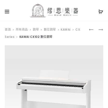
Produ
DONNER
KAWAI
首頁
所有商品
鋼琴
數位鋼琴
KAWAI
CX
S100
CX202
Series
KAWAI CX102 數位鋼琴
navig
數
數
位
位
鋼
鋼
琴
琴
白
色