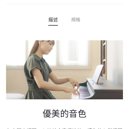
t
i
v
描述
規格
e
:
優美的音色