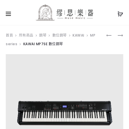
Produ
KAWAI
ROLAND
首頁
所有商品
鋼琴
數位鋼琴
KAWAI
MP
NV12
DP603
series
KAWAI MP7SE 數位鋼琴
navig
混
數
合
位
鋼
鋼
琴
琴
(門
窄
市
版
展
木
示
質
中)
鍵
盤