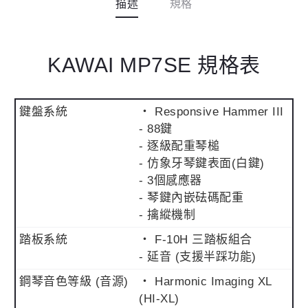
描述
規格
KAWAI MP7SE 規格表
鍵盤系統
・ Responsive Hammer III
- 88鍵
- 逐級配重琴槌
- 仿象牙琴鍵表面(白鍵)
- 3個感應器
- 琴鍵內嵌砝碼配重
- 擒縱機制
踏板系統
・ F-10H 三踏板組合
- 延音 (支援半踩功能)
鋼琴音色等級 (音源)
・ Harmonic Imaging XL
(HI-XL)