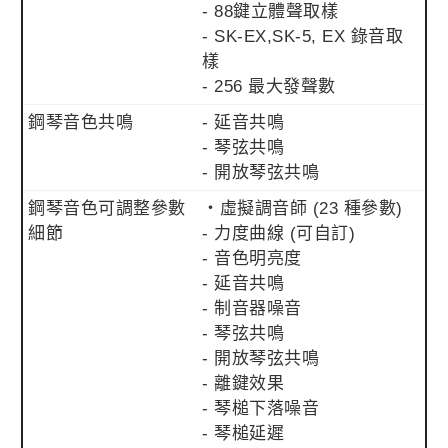
- 88鍵立體聲取樣
- SK-EX,SK-5, EX 錄音取
樣
- 256 最大發聲數
鋼琴音色共鳴
- 延音共鳴
- 琴弦共鳴
- 開放琴弦共鳴
鋼琴音色可調整參數
・虛擬調音師 (23 種參數)
細節
- 力度曲線 (可自訂)
- 音色明亮度
- 延音共鳴
- 制音器噪音
- 琴弦共鳴
- 開放琴弦共鳴
- 離鍵效果
- 琴槌下落噪音
- 琴槌延遲