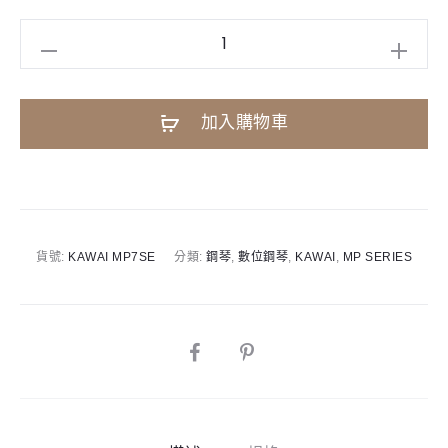
KAWAI
MP7SE
數
A
加入購物車
位
l
鋼
t
琴
e
數
r
量
n
貨號:
KAWAI MP7SE
分類:
鋼琴
,
數位鋼琴
,
KAWAI
,
MP SERIES
a
t
i
SHARE
v
e
: