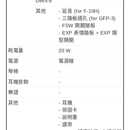
Device
其他
- 延音 (for F-10H)
- 三踏板插孔 (for GFP-3)
- FSW 開關踏板
- EXP 表情踏板 + EXP 類
型開關
耗電量
20 W
電源
電源線
琴椅
-
耳機掛鉤
-
樂譜
-
其他
- 耳機
- 保固卡
- 說明書
- 譜架