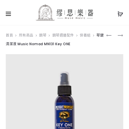
Produ
擦
琴
首頁
所有商品
鋼琴
鋼琴週邊配件
保養組
琴鍵
拭
身
清潔液 Music Nomad MN131 Key ONE
navig
布
保
MUSIC
養
NOMAD
蠟
MN230
MUSIC
鋼
NOMAD
琴
MN130
超
PIANO
細
ONE
纖
維
布