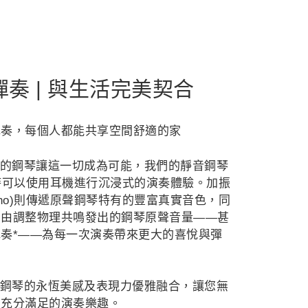
奏 | 與生活完美契合
彈奏，每個人都能共享空間舒適的家
設計的鋼琴讓這一切成為可能，我們的靜音鋼琴
)讓您隨時可以使用耳機進行沉浸式的演奏體驗。加振
™ Piano)則傳遞原聲鋼琴特有的豐富真實音色，同
自由調整物理共鳴發出的鋼琴原聲音量——甚
奏*——為每一次演奏帶來更大的喜悅與彈
原聲鋼琴的永恆美感及表現力優雅融合，讓您無
受充分滿足的演奏樂趣。