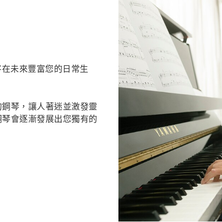
將在未來豐富您的日常生
的鋼琴，讓人著迷並激發靈
鋼琴會逐漸發展出您獨有的