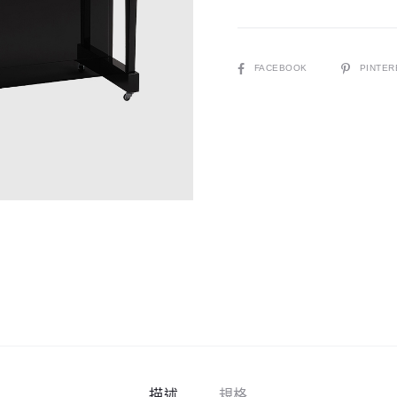
琴
數
量
SHARE
FACEBOOK
PINTER
描述
規格