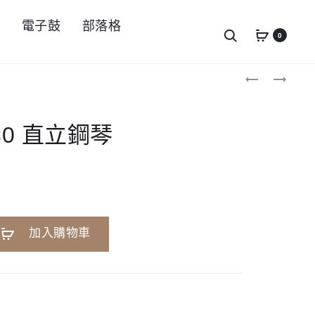
件
電子鼓
部落格
Search
0
Produc
YAMAHA
YAMAHA
B20
YDPS36
navigat
直
數
立
位
鋼
鋼
B30 直立鋼琴
琴
琴
電
鋼
琴
A
加入購物車
l
t
e
r