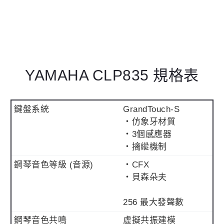
YAMAHA CLP835 規格表
鍵盤系統
GrandTouch-S
・仿象牙材質
・3個感應器
・擒縱機制
鋼琴音色等級 (音源)
・CFX
・貝森朵夫
256 最大發聲數
鋼琴音色共鳴
虛擬共振建模