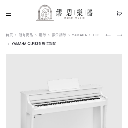
Produ
直
YAMAHA
首頁
所有商品
鋼琴
數位鋼琴
YAMAHA
CLP
立
CLP845
YAMAHA CLP835 數位鋼琴
navig
鋼
數
琴
位
輪
鋼
盤
琴
木
質
加
厚
款
底
部
隔
音
墊
一
組
4