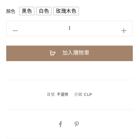
黑色
白色
玫瑰木色
顏色
YAMAHA
CLP835
數
加入購物車
位
鋼
琴
A
數
l
量
t
貨號:
不提供
分類:
CLP
e
r
n
SHARE
a
t