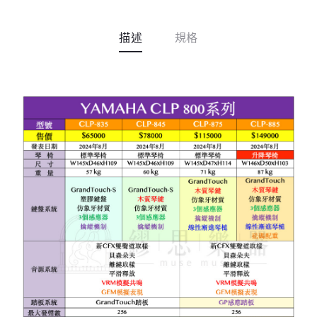
i
v
描述
規格
e
: