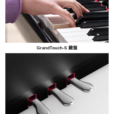
GrandTouch-S 鍵盤