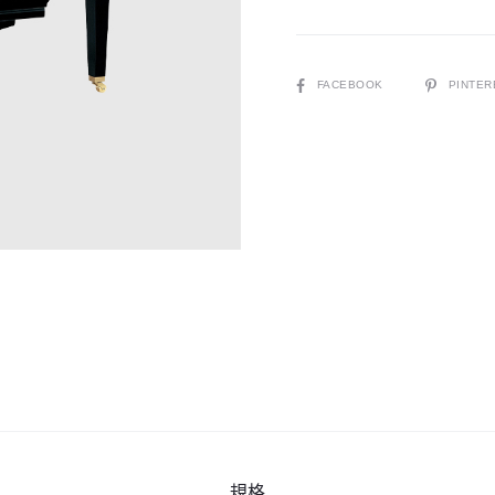
琴
173cm
數
SHARE
FACEBOOK
PINTER
量
規格