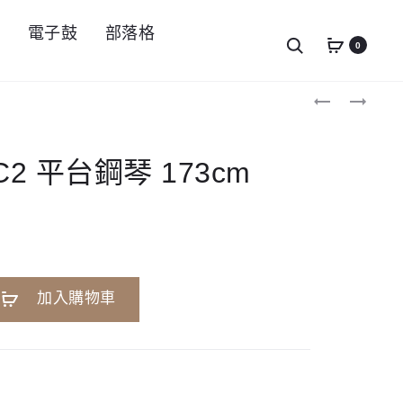
件
電子鼓
部落格
Search
0
Produc
YAMAHA
匠
GC1
C-
navigat
平
PTH1V1
台
中
鋼
鼓
C2 平台鋼琴 173cm
琴
臂
161CM
夾
A
加入購物車
l
t
e
r