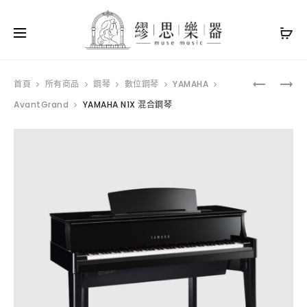
Produ
YAMAHA
YAMAHA
首頁
所有商品
鋼琴
數位鋼琴
YAMAHA
NU1XA
N3X
AvantGrand
YAMAHA N1X 混合鋼琴
navig
混
混
合
合
鋼
鋼
琴
琴