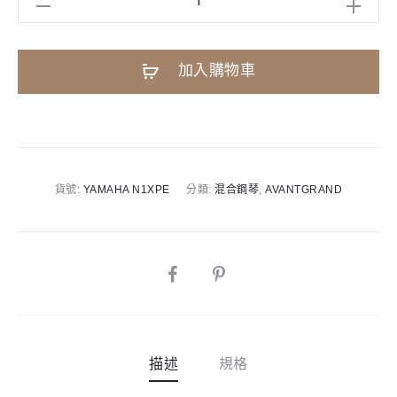
N1X
混
A
加入購物車
合
l
鋼
t
琴
e
數
r
量
n
貨號:
YAMAHA N1XPE
分類:
混合鋼琴
,
AVANTGRAND
a
t
i
SHARE
v
e
:
描述
規格