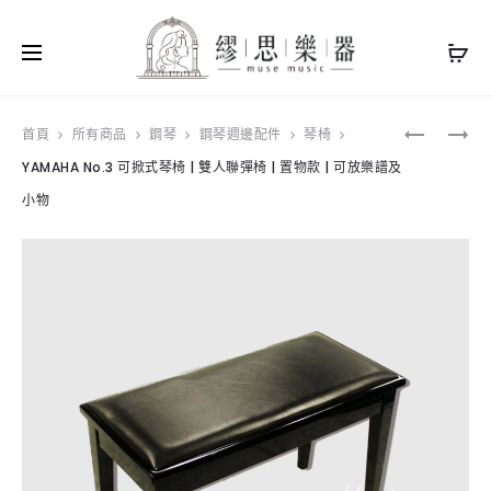
Produ
[通
ROLAND
首頁
所有商品
鋼琴
鋼琴週邊配件
琴椅
用]
F701
YAMAHA No.3 可掀式琴椅 | 雙人聯彈椅 | 置物款 | 可放樂譜及
navig
YHY
數
KB230
位
小物
ㄇ
鋼
型
琴
電
進
子
階
琴
款
架
窄
4
版
段
設
式
計
調
藍
整
芽
單
喇
管
叭
電
功
子
能