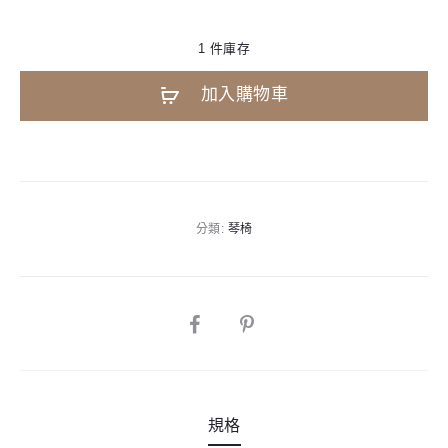
1 件庫存
A
加入購物車
l
t
e
r
n
分類:
琴椅
a
t
i
SHARE
v
e
:
規格