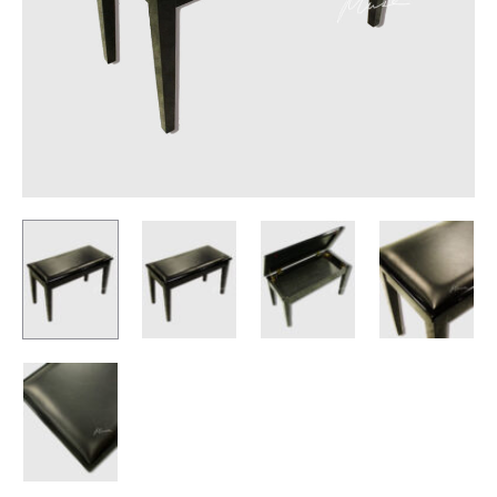
琴
架
鍵
盤
架
電
鋼
琴
架