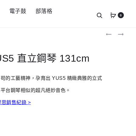
件
電子鼓
部落格
Search
0
Produc
YAMAHA
ROLAND
YUS3
KSCFP10
navigat
直
原
立
廠
鋼
木
US5 直立鋼琴 131cm
琴
質
131CM
琴
架
僅
苟的工藝精神，孕育出 YUS5 精緻典雅的立式
適
用
與平台鋼琴相似的超凡絕妙音色。
FP10
 繆思銷售紀錄 >