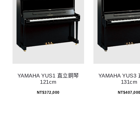
YAMAHA YUS1 直立鋼琴
YAMAHA YUS
121cm
131cm
NT$
372,000
NT$
407,00