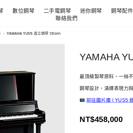
琴
數位鋼琴
二手電鋼琴
迷你鋼琴
鋼琴配
聯絡我們
列
YAMAHA YUS5 直立鋼琴 131cm
YAMAHA Y
最頂級製琴原料、一絲不
鋼琴設計，演繹表現力
前往圖片庫 | YUS5
NT$
458,000