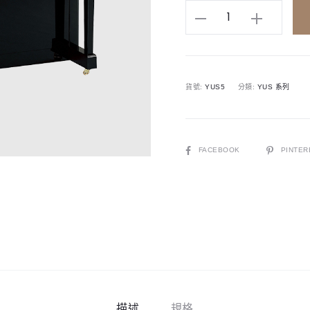
YAMAHA
YUS5
直
立
貨號:
YUS5
分類:
YUS 系列
鋼
琴
131cm
數
SHARE
FACEBOOK
PINTER
量
描述
規格