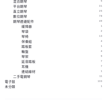
混合鋼琴
5
平台鋼琴
31
直立鋼琴
25
數位鋼琴
78
鋼琴週邊配件
49
緩降器
1
琴袋
2
琴椅
13
保養組
4
踏板套
1
輪盤
4
琴架
9
延音踏板
7
耳機
7
連結線材
1
二手電鋼琴
11
電子鼓
133
未分類
1