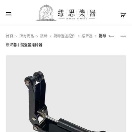
Produ
YAMAHA
ROLAND
首頁
所有商品
鋼琴
鋼琴週邊配件
緩降器
鋼琴
SCKB850
TD-
緩降器 | 鍵盤蓋緩降器
navig
琴
07DMK
袋
電
|
子
88
鼓
鍵
|
收
納
袋
136.5
X
31.5
X
17.5CM