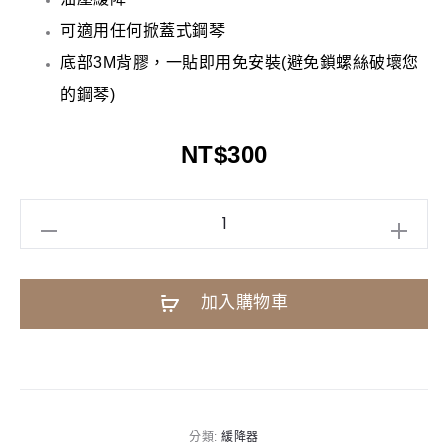
可適用任何掀蓋式鋼琴
底部3M背膠，一貼即用免安裝(避免鎖螺絲破壞您
的鋼琴)
NT$
300
鋼
琴
緩
A
加入購物車
降
l
器
t
|
e
鍵
r
盤
n
分類:
緩降器
蓋