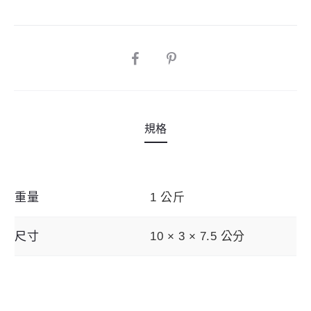
a
緩
t
降
i
器
SHARE
v
數
e
量
:
規格
重量
1 公斤
尺寸
10 × 3 × 7.5 公分