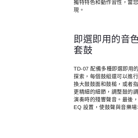
獨特特色和動作習性，當
現。
即選即用的音色
套鼓
TD-07 配備多種即選即
探索，每個鼓組還可以進
換大鼓鼓面和鼓槌，或者指定您
更精細的細節，調整鼓的
演奏時的殘響聲音。最後
EQ 設置，使鼓聲與音樂