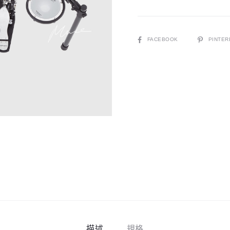
鼓
數
量
SHARE
FACEBOOK
PINTER
描述
規格