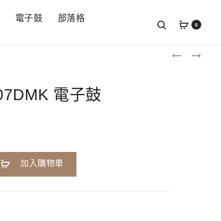
件
電子鼓
部落格
Search
0
Produc
鋼
KAWAI
琴
GFP3
navigat
緩
三
降
踏
器
板
D-07DMK 電子鼓
|
組
鍵
盤
蓋
緩
降
器
A
加入購物車
l
t
e
r