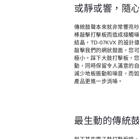
或靜或響，隨
傳統鼓聲本來就非常響亮
棒敲擊打擊板而造成接觸噪音
結晶，TD-07KVX 的
敲擊我們的網狀鼓面，您
極小。踩下大鼓打擊板，
動，同時保留令人滿意的
減少地板振動和噪音，而如果
產品更進一步消噪。
最生動的傳統