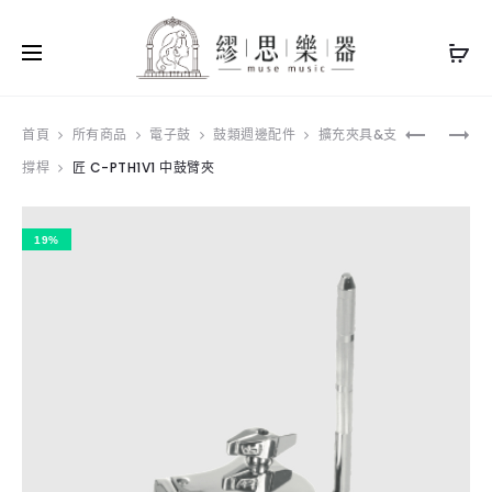
Produ
YAMAHA
ISBN
首頁
所有商品
電子鼓
鼓類週邊配件
擴充夾具&支
GC2
I-
撐桿
匠 C-PTH1V1 中鼓臂夾
navig
平
AD3
台
多
鋼
角
琴
度
19%
173CM
輔
助
夾
具
8
字
夾