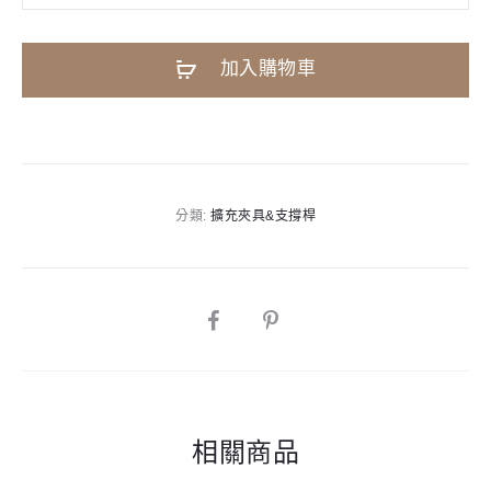
C-
PTH1V1
A
加入購物車
中
l
鼓
t
臂
e
夾
r
數
n
分類:
擴充夾具&支撐桿
量
a
t
i
SHARE
v
e
:
相關商品