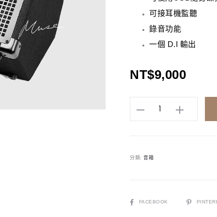
可接耳機監聽
錄音功能
一個 D.I 輸出
NT$
9,000
Coolmusic
DK35S
|
50
分類:
音箱
瓦
|
藍
芽
SHARE
FACEBOOK
PINTER
數