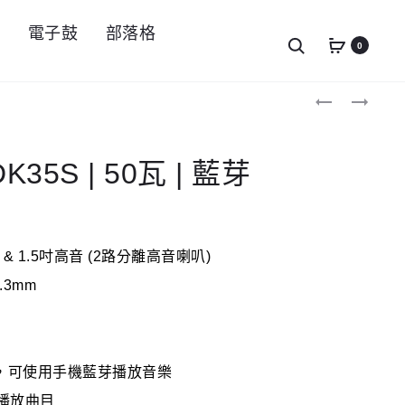
件
電子鼓
部落格
Search
0
Produc
COOLMUSIC
MIDIPLUS
DM20
PM110
navigat
|
|
20
35
瓦
瓦
DK35S | 50瓦 | 藍芽
|
|
藍
最
芽
多
可
接
& 1.5吋高音 (2路分離高音喇叭)
4
個
.3mm
樂
器
，可使用手機藍芽播放音樂
播放曲目