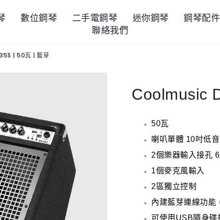
琴
數位鋼琴
二手電鋼琴
迷你鋼琴
鋼琴配
聯絡我們
35S | 50瓦 | 藍芽
Coolmusic 
50瓦
喇叭單體 10吋低音 
2個樂器輸入接孔 6
1個麥克風輸入
2區獨立控制
內建藍芽連線功能
可使用USB隨身碟