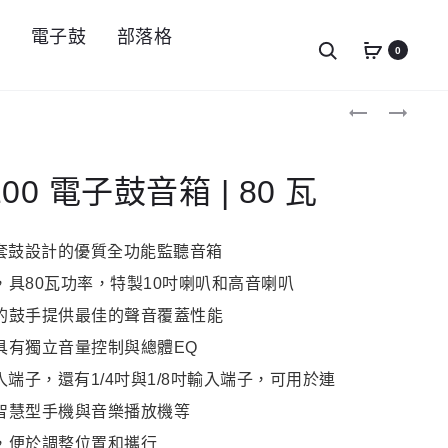
件
電子鼓
部落格
Search
0
Produc
DIXON
ROLAND
PSN-
NE1
navigat
12MB
吃
椅
音
背
墊
100 電子鼓音箱 | 80 瓦
式
|
鼓
緩
椅
衝
馬
減
電子套鼓設計的優質全功能監聽音箱
鞍
震
具80瓦功率，特製10吋喇叭和高音喇叭
|
隔
絨
音
的鼓手提供最佳的聲音覆蓋性能
布
墊
|
具有獨立音量控制與總體EQ
螺
旋
輸入端子，還有1/4吋與1/8吋輸入端子，可用於連
智慧型手機與音樂播放機等
，便於調整位置和攜行