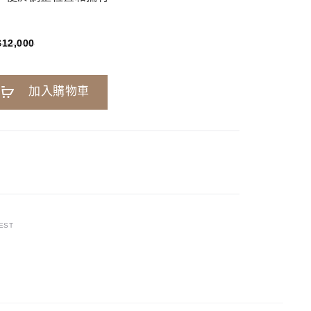
$
12,000
A
加入購物車
l
t
e
r
n
a
t
EST
i
v
e
: