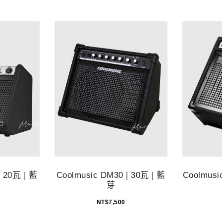
| 20瓦 | 藍
Coolmusic DM30 | 30瓦 | 藍
Coolmusi
芽
NT$
7,500