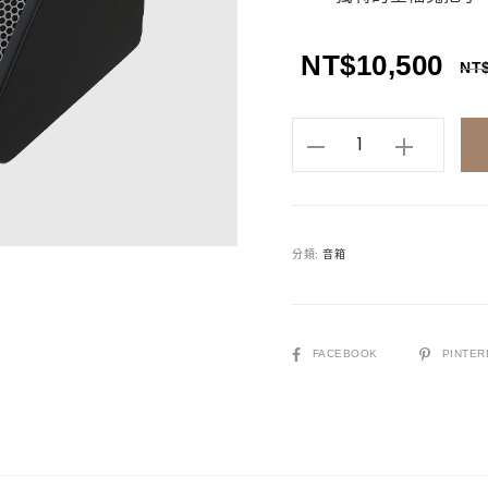
NT$
10,500
NT
Roland
PM100
電
子
分類:
音箱
鼓
音
箱
|
SHARE
FACEBOOK
PINTER
80
瓦
數
量