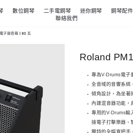
琴
數位鋼琴
二手電鋼琴
迷你鋼琴
鋼琴配
聯絡我們
0 電子鼓音箱 | 80 瓦
Roland PM
專為V-Drums
全音域的音響系統，
傾角設計，為坐著
內建混音器功能，
專用的V-Drums
接電子打擊樂器、
獨特的全幅寬把手