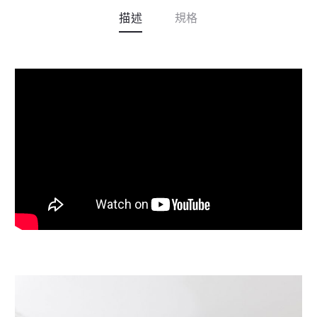
v
描述
規格
e
: