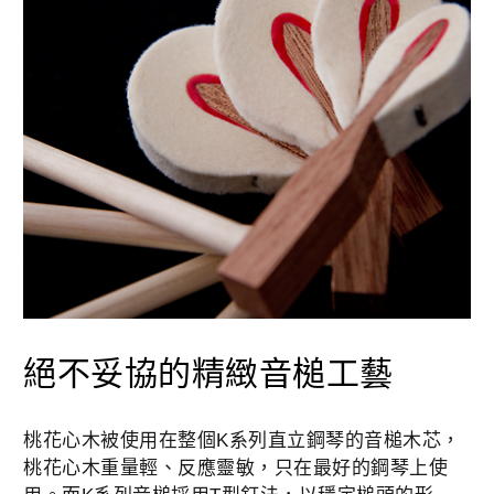
絕不妥協的精緻音槌工藝
桃花心木被使用在整個K系列直立鋼琴的音槌木芯，
桃花心木重量輕、反應靈敏，只在最好的鋼琴上使