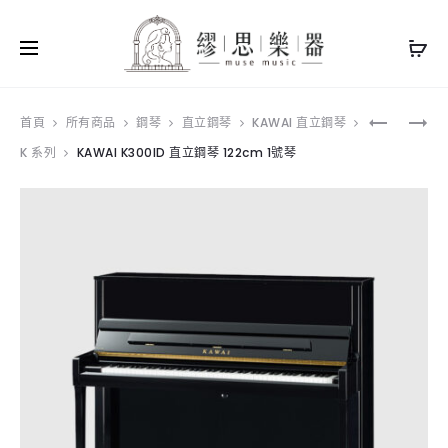
Produ
ROLAND
KAWAI
首頁
所有商品
鋼琴
直立鋼琴
KAWAI 直立鋼琴
FP30X
K400
K 系列
KAWAI K300ID 直立鋼琴 122cm 1號琴
navig
數
直
位
立
鋼
鋼
琴
琴
套
122CM
裝