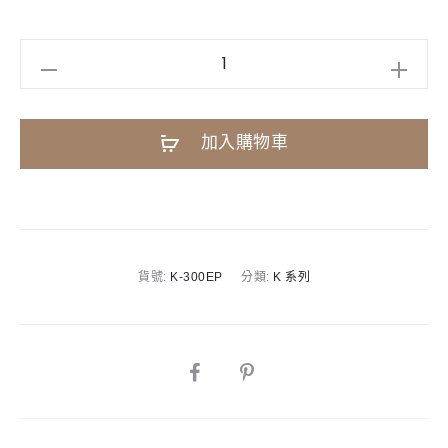
KAWAI
K300ID
直
加入購物車
立
鋼
琴
A
122cm
l
1
t
貨號:
K-300EP
分類:
K 系列
號
e
琴
r
數
n
量
SHARE
a
t
i