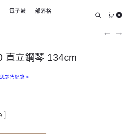
件
電子鼓
部落格
Search
0
Produc
[暫
YAMAHA
停
CSP-
navigat
接
150
單]
數
KAWAI
位
00 直立鋼琴 134cm
CR-
鋼
40
琴
透
已
明
停
繆思銷售紀錄 >
鋼
產,
琴
新
平
款
台
型
鋼
號
琴
為
CSP255
色