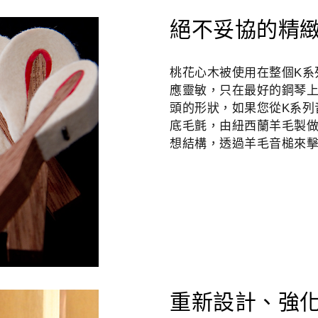
絕不妥協的精
桃花心木被使用在整個K系
應靈敏，只在最好的鋼琴上
頭的形狀，如果您從K系列
底毛氈，由紐西蘭羊毛製
想結構，透過羊毛音槌來
重新設計、強