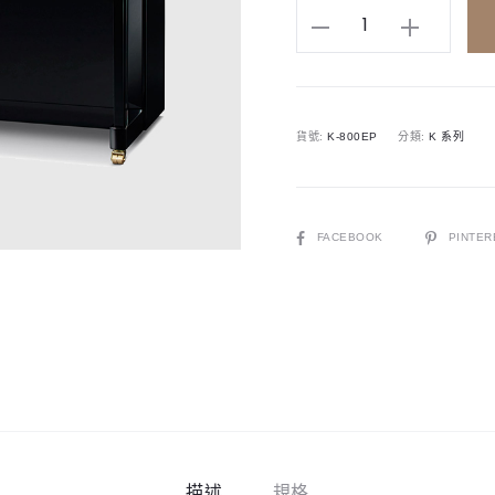
KAWAI
K800
A
直
l
立
t
貨號:
K-800EP
分類:
K 系列
鋼
e
琴
r
134cm
n
數
SHARE
FACEBOOK
PINTER
a
量
t
i
v
e
:
描述
規格