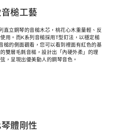
緻音槌工藝
列直立鋼琴的音槌木芯，桃花心木重量輕、反
使用。而K系列音槌採用T型釘法，以穩定槌
音槌的側面觀看，您可以看到裡面有紅色的基
做的雙層毛氈音槌，設計出「內硬外柔」的理
擊弦，呈現出優美動人的鋼琴音色。
化琴體剛性