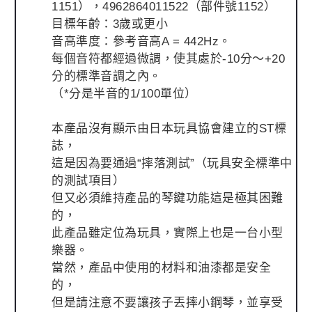
1151），4962864011522（部件號1152）
目標年齡：3歲或更小
音高準度：參考音高A = 442Hz。
每個音符都經過微調，使其處於-10分～+20
分的標準音調之內。
（*分是半音的1/100單位）
本產品沒有顯示由日本玩具協會建立的ST標
誌，
這是因為要通過“摔落測試”（玩具安全標準中
的測試項目）
但又必須維持產品的琴鍵功能這是極其困難
的，
此產品雖定位為玩具，實際上也是一台小型
樂器。
當然，產品中使用的材料和油漆都是安全
的，
但是請注意不要讓孩子丟摔小鋼琴，並享受