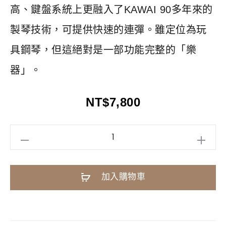
高、鍵盤系統上更融入了KAWAI 90多年來的
製琴技術，可提供快速的連彈。雖定位為玩
具鋼琴，但這絕對是一部功能完整的「樂
器」。
NT$
7,800
[日
製]
KAWAI
A
加入購物車
1154
l
迷
t
你
e
鋼