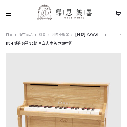
Produ
[日
[日
首頁
所有商品
鋼琴
迷你小鋼琴
[日製] KAWAI
製]
製]
1154 迷你鋼琴 32鍵 直立式 木色 木頭材質
navig
KAWAI
KAWAI
1152
1183
迷
迷
你
你
鋼
鋼
琴
琴
32
25
鍵
鍵
直
平
立
台
式
式
白
紅
色
色
木
塑
頭
膠
材
材
質
質