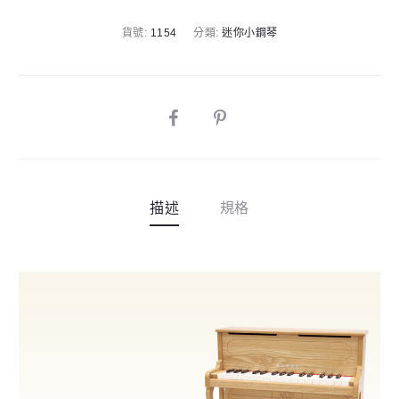
r
琴
n
貨號:
1154
分類:
迷你小鋼琴
32
a
鍵
t
直
i
立
SHARE
v
式
e
木
:
色
描述
規格
木
頭
材
質
數
量