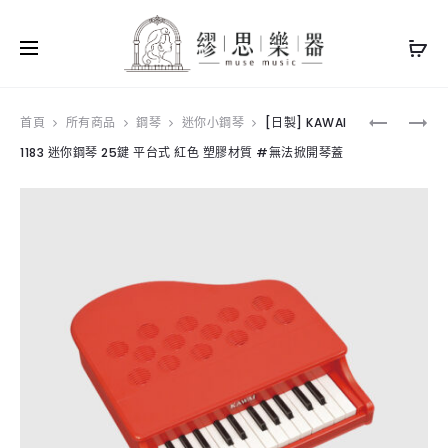
Produ
[日
[日
首頁
所有商品
鋼琴
迷你小鋼琴
[日製] KAWAI
製]
製]
1183 迷你鋼琴 25鍵 平台式 紅色 塑膠材質 #無法掀開琴蓋
navig
KAWAI
KAWAI
1154
1185
迷
迷
你
你
鋼
鋼
琴
琴
32
25
鍵
鍵
直
平
立
台
式
式
木
藍
色
色
木
塑
頭
膠
材
材
質
質