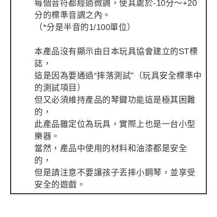
每個音符都經過微調，使其處於-10分～+20
分的標準音調之內。
（*分是半音的1/100單位）
本產品沒有顯示由日本玩具協會建立的ST標
誌，
這是因為要通過“摔落測試”（玩具安全標準中
的測試項目）
但又必須維持產品的琴鍵功能這是極其困難
的，
此產品雖定位為玩具，實際上也是一台小型
樂器。
當然，產品中使用的材料和油漆都是安全
的，
但是請注意不要讓孩子丟摔小鋼琴，並享受
安全的遊戲。