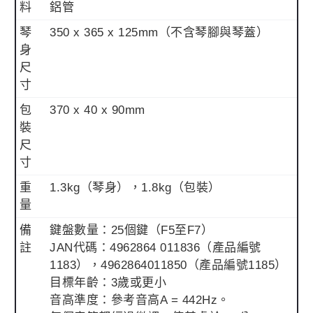
料
鋁管
琴
350 x 365 x 125mm（不含琴腳與琴蓋）
身
尺
寸
包
370 x 40 x 90mm
裝
尺
寸
重
1.3kg（琴身），1.8kg（包裝）
量
備
鍵盤數量：25個鍵（F5至F7）
註
JAN代碼：4962864 011836（產品編號
1183），4962864011850（產品編號1185）
目標年齡：3歲或更小
音高準度：參考音高A = 442Hz。