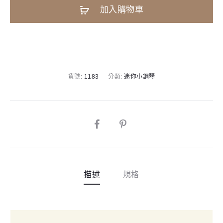
A
加入購物車
1183
l
迷
t
你
e
鋼
r
琴
n
貨號:
1183
分類:
迷你小鋼琴
25
a
鍵
t
平
i
台
SHARE
v
式
e
紅
:
色
描述
規格
塑
膠
材
質