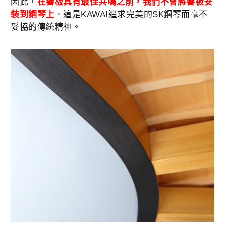
因此，
在響板具有最佳共鳴之前，我們不會將響板安
裝到鋼琴上
。這是KAWAI追求完美的SK鋼琴而毫不
妥協的傳統精神。