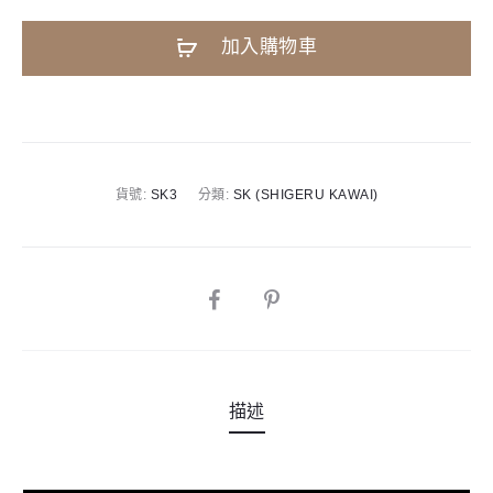
3
A
加入購物車
平
l
台
t
鋼
e
琴
r
|
n
貨號:
SK3
分類:
SK (SHIGERU KAWAI)
188cm
a
|
t
Salon
i
Grand
SHARE
v
數
e
量
:
描述