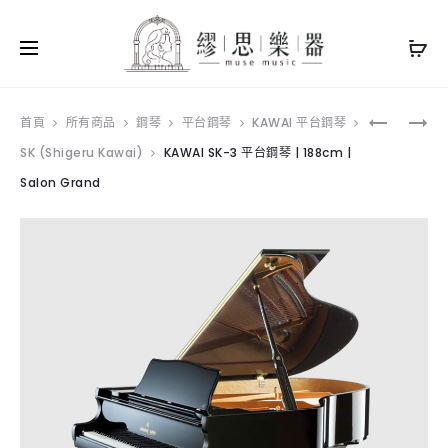
Produ
YHY
KAWAI
首頁
所有商品
鋼琴
平台鋼琴
KAWAI 平台鋼琴
MS104
SK-
SK (Shigeru Kawai)
KAWAI SK-3 平台鋼琴 | 188cm |
navig
小
5
譜
平
Salon Grand
架
台
鋼
琴
|
200CM