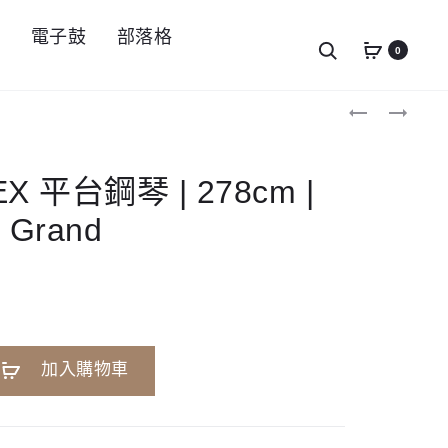
件
電子鼓
部落格
Search
0
Produc
KAWAI
ROLAND
SK-
FP60X
navigat
7
數
平
位
台
鋼
EX 平台鋼琴 | 278cm |
鋼
琴
琴
單
t Grand
|
機
229CM
A
加入購物車
l
t
e