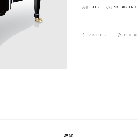
平
貨號:
SKEX
分類:
SK (SHIGERU
台
鋼
琴
|
SHARE
FACEBOOK
PINTER
278cm
|
Full
Concert
Grand
數
量
描述