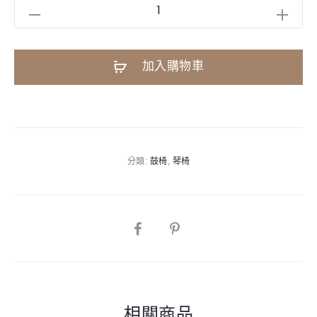
MUSE
DT10
通
A
加入購物車
用
l
樂
t
器
e
椅
r
琴
n
分類:
鼓椅
,
琴椅
椅
a
鼓
t
椅
i
數
SHARE
v
量
e
:
相關商品