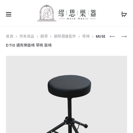
Produ
MUSE
ROLAND
首頁
所有商品
鋼琴
鋼琴週邊配件
琴椅
MUSE
M11
LX6
DT10 通用樂器椅 琴椅 鼓椅
navig
升
數
降
位
琴
鋼
椅
琴
白
色
椅
面
無
釦
設
計