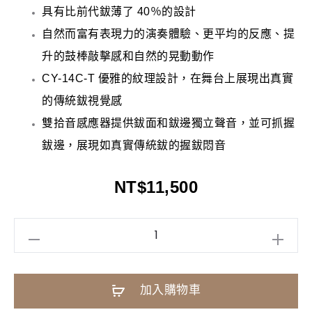
具有比前代鈸薄了 40％的設計
自然而富有表現力的演奏體驗、更平均的反應、提
升的鼓棒敲擊感和自然的晃動動作
CY-14C-T 優雅的紋理設計，在舞台上展現出真實
的傳統鈸視覺感
雙拾音感應器提供鈸面和鈸邊獨立聲音，並可抓握
鈸邊，展現如真實傳統鈸的握鈸悶音
NT$
11,500
Roland
CY14CT
電
A
加入購物車
子
l
鈸