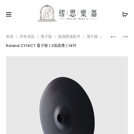
Produ
ROLAND
ROLAND
首頁
所有商品
電子鼓
鼓類週邊配件
電子鈸
CY14RT
CY16RT
Roland CY14CT 電子鈸 | 2區感應 | 14吋
navig
電
電
子
子
鈸
鈸
|
|
3
3
區
區
感
感
應
應
|
|
14
16
吋
吋