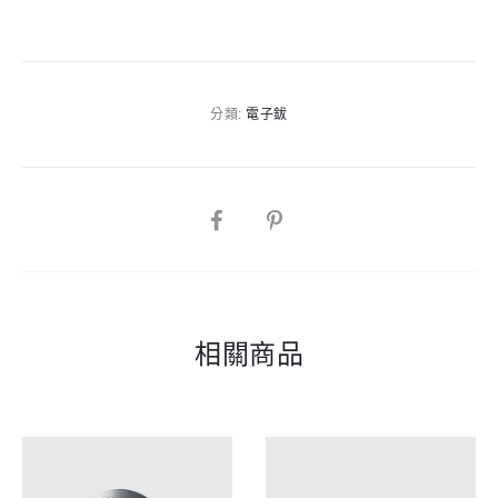
t
|
e
2
r
區
n
分類:
電子鈸
感
a
應
t
|
i
14
SHARE
v
吋
e
數
:
量
相關商品