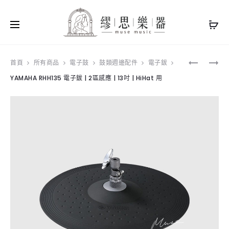
Produ
YAMAHA
YAMAHA
首頁
所有商品
電子鼓
鼓類週邊配件
電子鈸
PCY95AT
XP70
YAMAHA RHH135 電子鈸 | 2區感應 | 13吋 | HiHat 用
navig
電
打
子
擊
鈸
板
（套
|
組）
7
|
吋
單
|
區
矽
感
膠
應
|
10
吋