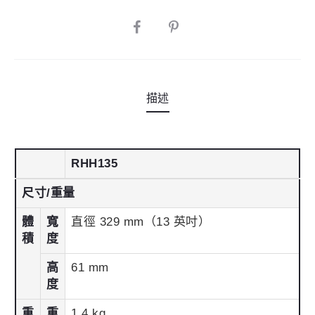
|
i
13
SHARE
v
吋
e
|
:
HiHat
描述
用
數
量
RHH135
尺寸/重量
體
寬
直徑 329 mm（13 英吋）
積
度
高
61 mm
度
重
重
1.4 kg