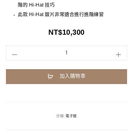
階的 Hi-Hat 技巧
此款 Hi-Hat 鈸片非常適合進行進階練習
NT$
10,300
YAMAHA
RHH135
電
A
加入購物車
子
l
鈸
t
|
e
2
r
區
n
分類:
電子鈸
感
a
應
t