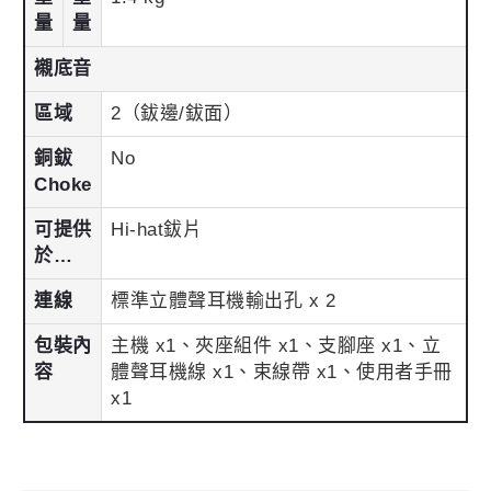
量
量
襯底音
區域
2（鈸邊/鈸面）
銅鈸
No
Choke
可提供
Hi-hat鈸片
於…
連線
標準立體聲耳機輸出孔 x 2
包裝內
主機 x1、夾座組件 x1、支腳座 x1、立
容
體聲耳機線 x1、束線帶 x1、使用者手冊
x1