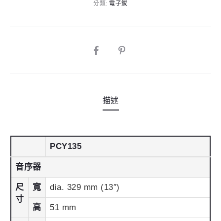
n
分類:
電子鈸
感
a
應
t
|
i
13
SHARE
v
吋
e
數
:
量
描述
PCY135
音序器
尺
寬
dia. 329 mm (13″)
寸
高
51 mm