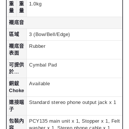
重
重
1.0kg
量
量
襯底音
區域
3 (Bow/Bell/Edge)
襯底音
Rubber
表面
可提供
Cymbal Pad
於…
銅鈸
Available
Choke
連接端
Standard stereo phone output jack x 1
子
包裝內
PCY135 main unit x 1, Stopper x 1, Felt
容
washer x 1, Stereo phone cable x 1