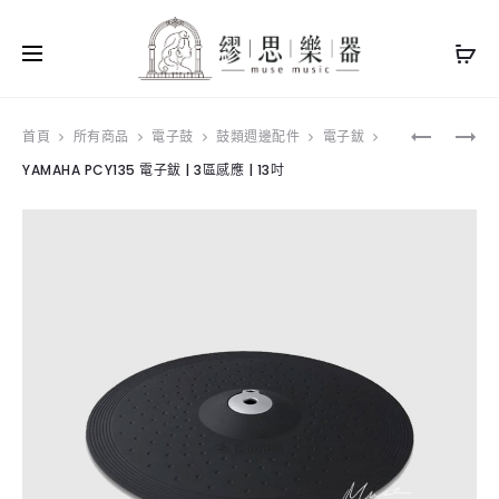
Produ
YAMAHA
YAMAHA
首頁
所有商品
電子鼓
鼓類週邊配件
電子鈸
PCY155
PCY100
YAMAHA PCY135 電子鈸 | 3區感應 | 13吋
navig
電
電
子
子
鈸
鈸
|
|
3
3
區
區
感
感
應
應
|
|
15
10
吋
吋