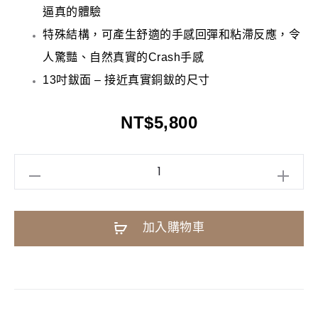
逼真的體驗
特殊結構，可產生舒適的手感回彈和粘滯反應，令
人驚豔、
自然真實的Crash手感
13吋鈸面 – 接近真實銅鈸的尺寸
NT$
5,800
YAMAHA
PCY135
電
A
加入購物車
子
l
鈸
t
|
e
3
r
區