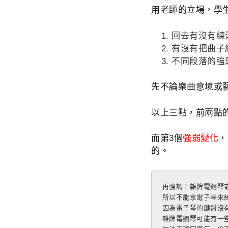
用老師的立場，學
回去有沒有練習
有沒有把曲子
不同段落的強
先不論樂曲意境或
以上三點，前兩點
而第3個
強弱變化
，
的。
再強調！雜牌電鋼琴或
所以不能拿電子琴來練
因為電子琴的鍵盤沒
雜牌電鋼琴可能有一