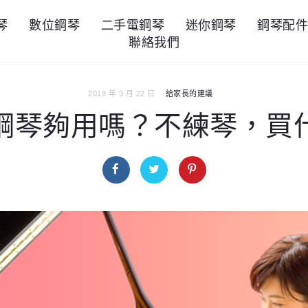
琴
數位鋼琴
二手電鋼琴
迷你鋼琴
鋼琴配
聯絡我們
2019 年 3 月 22 日
給家長的建議
鋼琴夠用嗎？不練琴，買