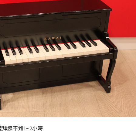
拜練不到1~2小時