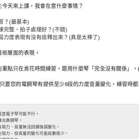
生今天來上課，我會在意什麼事情？
？(最基本)
練完整、拍子處理好？(不錯)
弱力度表現有沒有詮釋出來？(真是太棒了)
藝術層面的表現，
的重點只在肯花時間練習，跟用什麼琴「完全沒有關係」，(
只要您的電鋼琴有提供至少8段的力度音量變化，練習時都
是電子琴可能不行。

古典鋼琴，

有阻力、音量無法回饋強弱變化，

些阻力、但音量的變化可能段數很少，
