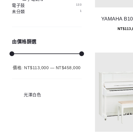
電子鼓
133
未分類
1
YAMAHA B
NT$
113,
由價格篩選
價格:
NT$113,000
最
最
—
NT$458,000
低
高
價
價
光澤白色
格
格