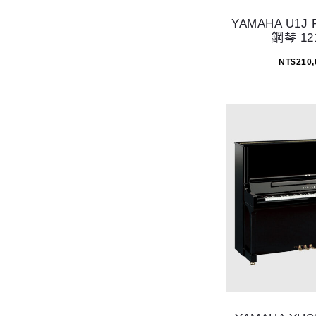
YAMAHA U1J
鋼琴 12
NT$
210,