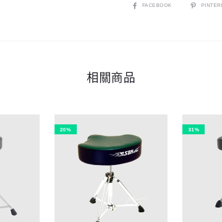
|
SHARE
FACEBOOK
PINTER
絨
布
|
螺
相關商品
旋
|
椅
墊
加
20%
31%
大
加
厚
數
量