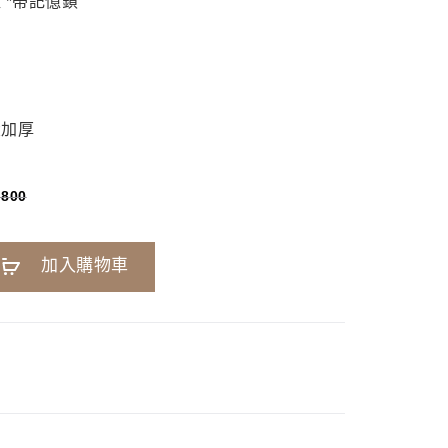
 *帶記憶鎖
大加厚
,800
A
加入購物車
l
t
e
r
n
a