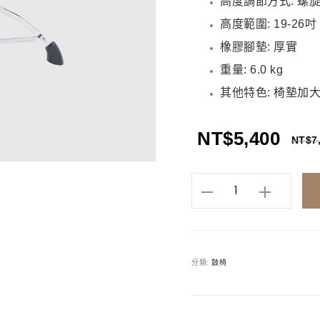
高度調節方式: 螺旋
高度範圍: 19-26吋
橡膠腳墊: 厚實
重量: 6.0 kg
其他特色: 椅墊加
NT$
5,400
NT$
7
DIXON
PSN-
14
鼓
分類:
鼓椅
椅
馬
鞍