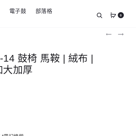
件
電子鼓
部落格
Search
0
Produc
DIXON
DIXON
PSN-
PSN-
navigat
12
12HM
鼓
鼓
椅
椅
-14 鼓椅 馬鞍 | 絨布 |
馬
馬
鞍
鞍
墊加大加厚
|
|
絨
絨
布
布
|
|
螺
油
旋
壓