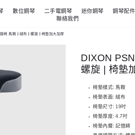
琴
數位鋼琴
二手電鋼琴
迷你鋼琴
鋼琴配
聯絡我們
4 鼓椅 馬鞍 | 絨布 | 螺旋 | 椅墊加大加厚
DIXON PSN
螺旋 | 椅
椅墊樣式: 馬鞍
椅墊表面: 絨布
椅墊尺寸: 19吋
椅墊厚度: 4.7吋
椅墊內層: 記憶綿