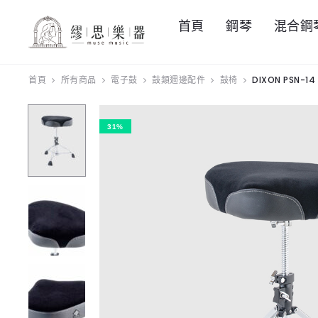
首頁
鋼琴
混合鋼
首頁
所有商品
電子鼓
鼓類週邊配件
鼓椅
DIXON PSN-1
31%