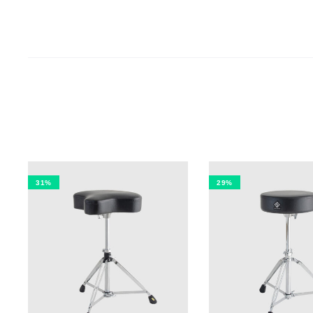
31%
29%