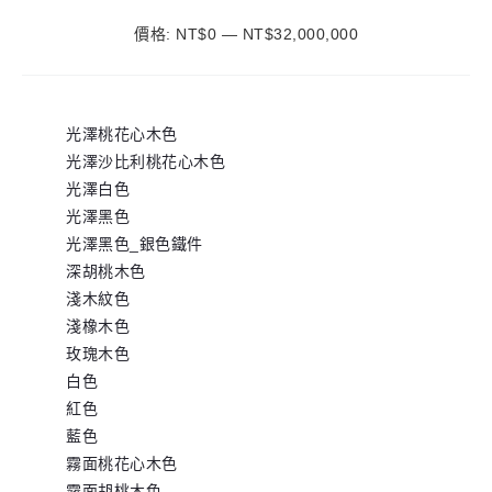
價格:
NT$0
—
NT$32,000,000
最
最
低
高
價
價
光澤桃花心木色
格
格
光澤沙比利桃花心木色
光澤白色
光澤黑色
光澤黑色_銀色鐵件
深胡桃木色
淺木紋色
淺橡木色
玫瑰木色
白色
紅色
藍色
霧面桃花心木色
霧面胡桃木色